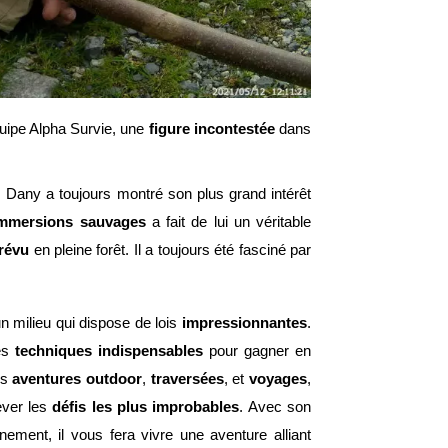
quipe Alpha Survie, une 
figure incontestée
 dans 
 Dany a toujours montré son plus grand intérêt 
mmersions sauvages
 a fait de lui un véritable 
révu
 en pleine forêt. Il a toujours été fasciné par 
un milieu qui dispose de lois
 impressionnantes
. 
es
 techniques indispensables
 pour gagner en 
s 
aventures
outdoor
, 
traversées
, et 
voyages
, 
ever les 
défis les plus improbables
. 
Avec son 
approche et sa pédagogie basées sur la communion avec l’environnement, il vous fera vivre une aventure alliant 