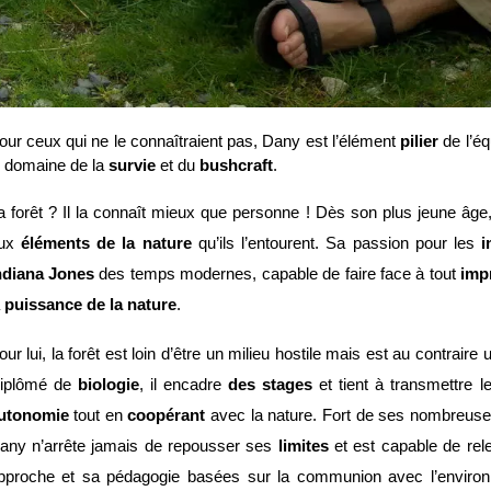
our ceux qui ne le connaîtraient pas, Dany est l’élément 
pilier
 de l’é
e domaine de la 
survie
 et du 
bushcraft
. 
a forêt ? Il la connaît mieux que personne ! Dès son plus jeune âge,
ux 
éléments de la nature
 qu’ils l’entourent. Sa passion pour les 
i
ndiana Jones
 des temps modernes, capable de faire face à tout 
imp
 
puissance de la nature
.
our lui, la forêt est loin d’être un milieu hostile mais est au contraire 
iplômé de 
biologie
, il encadre 
des stages
 et tient à transmettre l
utonomie
 tout en 
coopérant
 avec la nature. Fort de ses nombreuse
any n’arrête jamais de repousser ses 
limites
 et est capable de rel