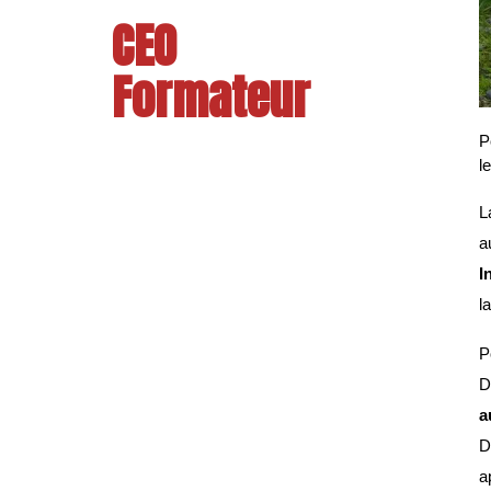
CEO
Formateur
P
l
L
a
I
la
P
D
a
D